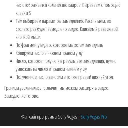
нас отображается количество кадров. Вырезаем с помощью
клавиш S
Там выбираем параметры замедления. Рассчитаем, во
сколько раз будет замедлено видео. Кликаем 2 раза левой
кнопкой мыши.
По фрагменту видео, которое мы хотим замедлить
Копируем число в нижнем правом углу
Число, которое получили в результате замедления, нужно
умножить на число в правом нижнем углу
Полученное число заносим в тот же правый нижний угол.
Границы увеличились, а значит, мы можем расширять видео.
Замедление готово.
Навигация по записям
Фан сайт программы Sony Vegas
|
Sony Vegas Pro